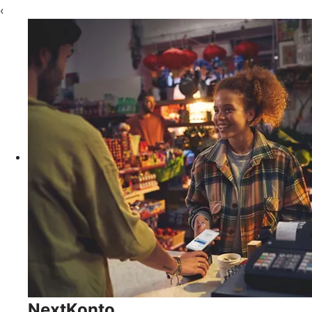
‹
NextKonto