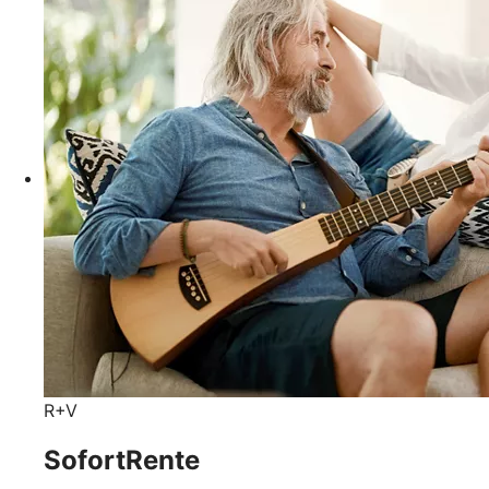
R+V
SofortRente